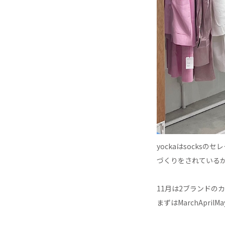
yockaはsock
づくりをされている
11月は2ブランドのカ
まずはMarchApril