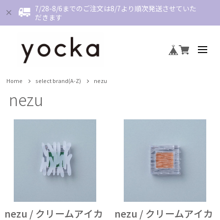
7/28-8/6までのご注文は8/7より順次発送させていた
だきます
Home
select brand(A-Z)
nezu
nezu
nezu / クリームアイカ
nezu / クリームアイカ