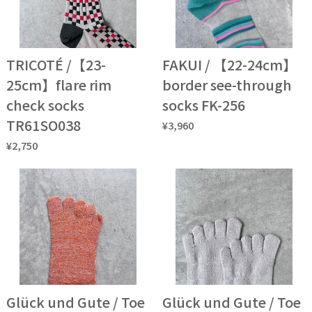
TRICOTÉ /【23-
FAKUI / 【22-24cm】
25cm】flare rim
border see-through
check socks
socks FK-256
TR61SO038
¥3,960
¥2,750
Glück und Gute / Toe
Glück und Gute / Toe