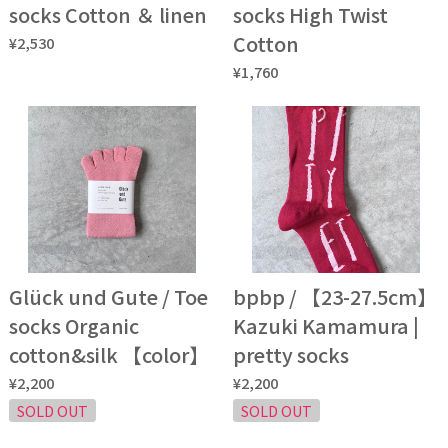
socks Cotton ＆ linen
socks High Twist
Cotton
¥2,530
¥1,760
Glück und Gute / Toe
bpbp / 【23-27.5cm】
socks Organic
Kazuki Kamamura |
cotton&silk 【color】
pretty socks
¥2,200
¥2,200
SOLD OUT
SOLD OUT