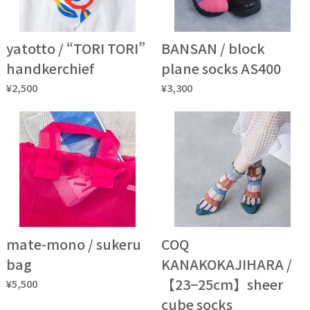
yatotto / “TORI TORI”
BANSAN / block
handkerchief
plane socks AS400
¥2,500
¥3,300
mate-mono / sukeru
COQ
bag
KANAKOKAJIHARA /
【23−25cm】sheer
¥5,500
cube socks