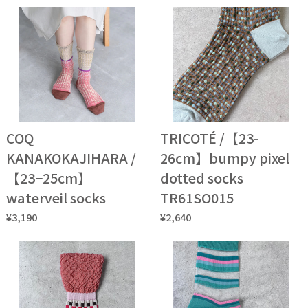
COQ
TRICOTÉ /【23-
KANAKOKAJIHARA /
26cm】bumpy pixel
【23−25cm】
dotted socks
waterveil socks
TR61SO015
¥3,190
¥2,640