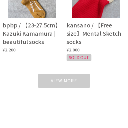
bpbp / 【23-27.5cm】
kansano / 【Free
Kazuki Kamamura |
size】Mental Sketch
beautiful socks
socks
¥2,200
¥2,000
SOLD OUT
VIEW MORE