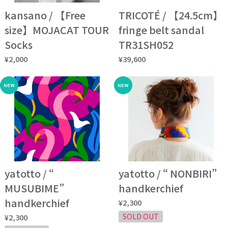
kansano / 【Free
TRICOTÉ / 【24.5cm】
size】MOJACAT TOUR
fringe belt sandal
Socks
TR31SH052
¥2,000
¥39,600
yatotto / “
yatotto / “ NONBIRI”
MUSUBIME”
handkerchief
handkerchief
¥2,300
SOLD OUT
¥2,300