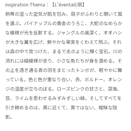
inspiration Thema：【L’éventail/扇】
熱帯の湿った空気が肌を包み、扇子がふわりと開いて風
を運ぶ。パイナップルの黄金のうろこ、大蛇のなめらか
な模様が光を反射する。ジャングルの奥深く、オオハシ
が大きな翼を広げ、鮮やかな果実をくわえて飛ぶ。それ
は森の中で見つけた、まるで炎のように輝く宝石。川の
流れには縞模様が走り、小さな魚たちが身を潜める。そ
の上を透き通る青の羽をまとったトンボが、軽やかに舞
っている。色と色が重なり合い、赤、ボルドー、オレン
ジの温度が立ちのぼる。ローズピンクの甘さと、深海、
苔、ライムを思わせるみずみずしい緑。そしてすべてを
引き締めるのは、黒に近くて、黒ではない、曖昧な陰
影。