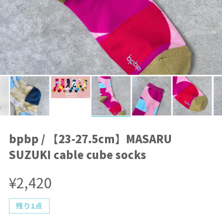
bpbp / 【23-27.5cm】MASARU
SUZUKI cable cube socks
¥2,420
残り1点