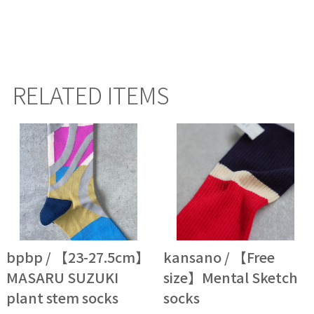
RELATED ITEMS
bpbp / 【23-27.5cm】
kansano / 【Free
MASARU SUZUKI
size】Mental Sketch
plant stem socks
socks