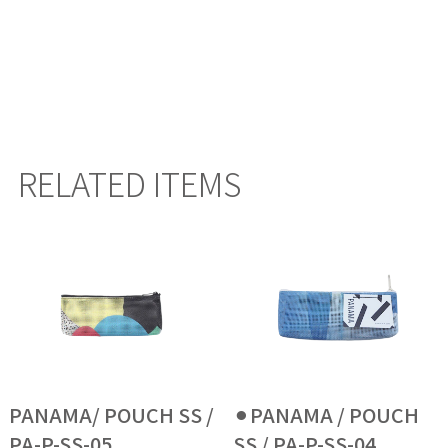
RELATED ITEMS
PANAMA/ POUCH SS /
⚫︎PANAMA / POUCH
PA-P-SS-05
SS / PA-P-SS-04