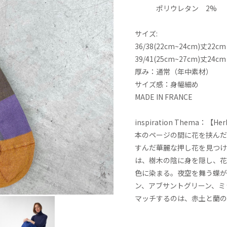
ポリウレタン 2%
サイズ:
36/38(22cm~24cm)丈22cm
39/41(25cm~27cm)丈24cm
厚み：通常（年中素材）
サイズ感：身幅細め
MADE IN FRANCE
inspiration Thema：【Her
本のページの間に花を挟んだ
すんだ華麗な押し花を見つけ
は、樹木の陰に身を隠し、花
色に染まる。夜空を舞う蝶が
ン、アブサントグリーン、ミ
マッチするのは、赤土と蘭の