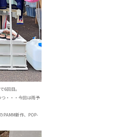
回で6回目。
つつ・・・今回は雨予
AMM新作、POP-